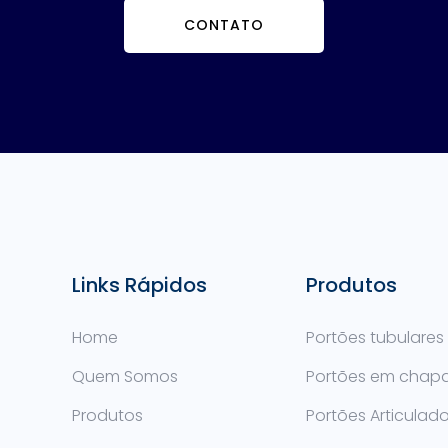
CONTATO
Links Rápidos
Produtos
Home
Portões tubulares
Quem Somos
Portões em chap
Produtos
Portões Articulad