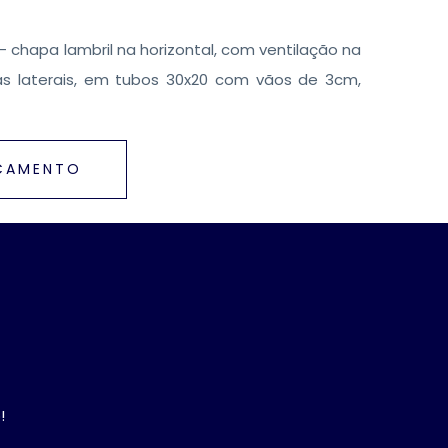
 chapa lambril na horizontal, com ventilação na
 nas laterais, em tubos 30x20 com vãos de 3cm,
RÇAMENTO
!