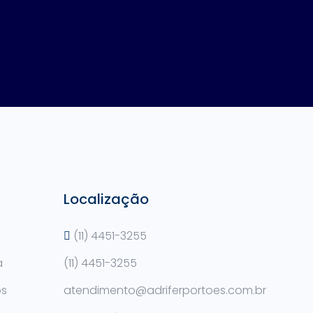
Localização
(11) 4451-3255
a
(11) 4451-3255
os
atendimento@adriferportoes.com.br