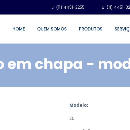
(11) 4451-3255
(11) 4451-3
HOME
QUEM SOMOS
PRODUTOS
SERVI
o em chapa - mod
Modelo:
25