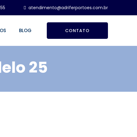
255
atendimento@adriferportoes.com.br
ÇOS
BLOG
CONTATO
elo 25