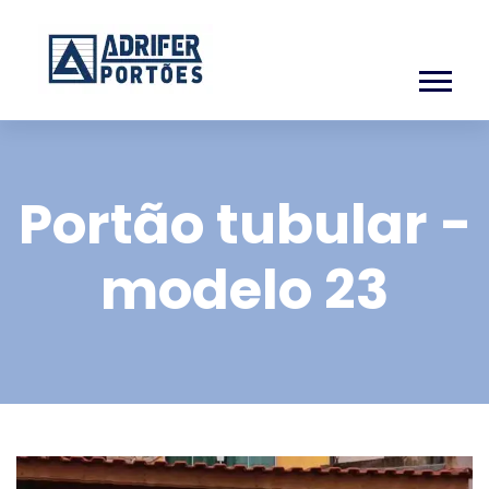
Portão tubular -
modelo 23